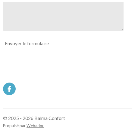
Envoyer le formulaire
F
a
c
e
b
© 2025 - 2026 Balma Confort
o
o
Propulsé par
Webador
k